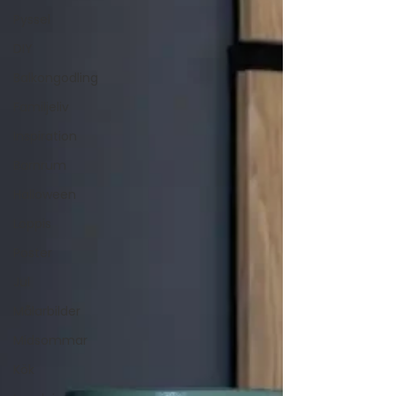
Pyssel
DIY
Balkongodling
Familjeliv
Inspiration
Barnrum
Halloween
Loppis
Poster
Jul
Målarbilder
Midsommar
Kök