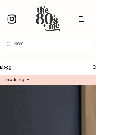
Blogg
Inredning
Alla inlägg
Inredning
Afantasi
Mat & Dryck
Trädgård