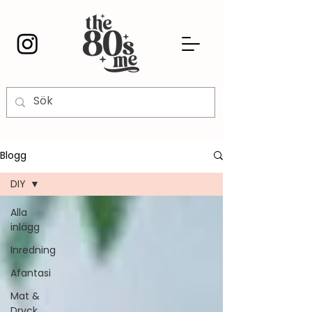
Blogg
DIY
Alla
inlägg
Inredning
Afantasi
Mat &
Dryck