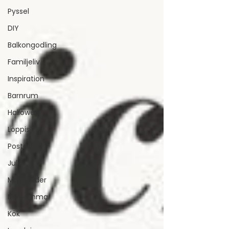
Pyssel
DIY
Balkongodling
Familjeliv
Inspiration
Barnrum
Halloween
Loppis
Poster
Jul
Målarbilder
Midsommar
Kök