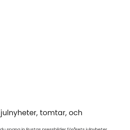
 julnyheter, tomtar, och 
du spana in Rustas pressbilder förårets julnyheter. 