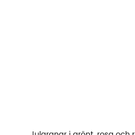
Julgranar i grönt, rosa och