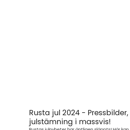
Rusta jul 2024 - Pressbilder,
julstämning i massvis!
Rustas julnyheter har äntligen släppts! Här kan 