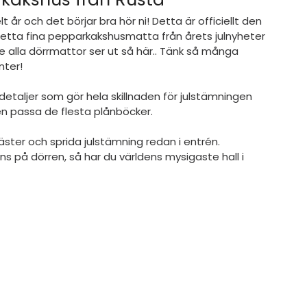
t år och det börjar bra hör ni! Detta är officiellt den 
detta fina pepparkakshusmatta från årets julnyheter 
te alla dörrmattor ser ut så här.. Tänk så många 
nter!
taljer som gör hela skillnaden för julstämningen 
n passa de flesta plånböcker.
ter och sprida julstämning redan i entrén. 
s på dörren, så har du världens mysigaste hall i 