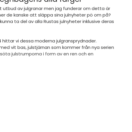
t utbud av julgranar men jag funderar om detta är 
mer de kanske att släppa sina julnyheter pö om på? 
unna ta del av alla Rustas julnyheter inklusive deras 
4 hittar vi dessa moderna julgransprydnader. 
 med vit bas, julstjärnan som kommer från nya serien
t söta julstrumporna i form av en ren och en 