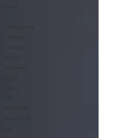
Pyssel
DIY
Balkongodling
Familjeliv
Inspiration
Barnrum
Halloween
Loppis
Poster
Jul
Målarbilder
Midsommar
Kök