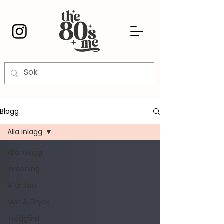
Blogg
Alla inlägg
Alla inlägg
Inredning
Afantasi
Mat & Dryck
Trädgård