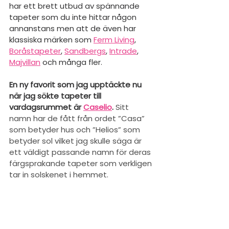
har ett brett utbud av spännande 
tapeter som du inte hittar någon 
annanstans men att de även har 
klassiska märken som 
Ferm Living
, 
Boråstapeter
, 
Sandbergs
, 
Intrade
, 
Majvillan
 och många fler. 
En ny favorit som jag upptäckte nu 
när jag sökte tapeter till 
vardagsrummet är 
Caselio
.
Sitt 
namn har de fått från ordet ”Casa” 
som betyder hus och ”Helios” som 
betyder sol vilket jag skulle säga är 
ett väldigt passande namn för deras 
färgsprakande tapeter som verkligen 
tar in solskenet i hemmet.