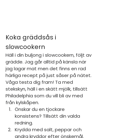
Koka gräddsås i 
slowcookern
Häll i din buljong i slowcookern, följt av 
grädde. Jag går alltid på känsla när 
jag lagar mat men det finns en rad 
härliga recept på just såser på nätet. 
Våga testa dig fram! Ta med 
stekskyn, häll i en skätt mjölk, tillsätt 
Philadelphia som du vill bli av med 
från kylskåpen. 
Önskar du en tjockare 
konsistens? Tillsätt din valda 
redning.
Krydda med salt, peppar och 
andra kryddor efter önskemål. 