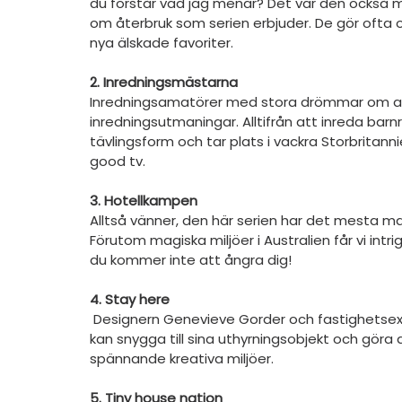
du förstår vad jag menar? Det var den också me
om återbruk som serien erbjuder. De gör ofta o
nya älskade favoriter.
2. Inredningsmästarna
Inredningsamatörer med stora drömmar om att b
inredningsutmaningar. Alltifrån att inreda barnr
tävlingsform och tar plats i vackra Storbritanni
good tv.
3. Hotellkampen
Alltså vänner, den här serien har det mesta man
Förutom magiska miljöer i Australien får vi intrige
du kommer inte att ångra dig!
4. Stay here
 Designern Genevieve Gorder och fastighetsexperten Peter Lorimer visar fastighetsägare hur de 
kan snygga till sina uthyrningsobjekt och gör
spännande kreativa miljöer.
5. Tiny house nation