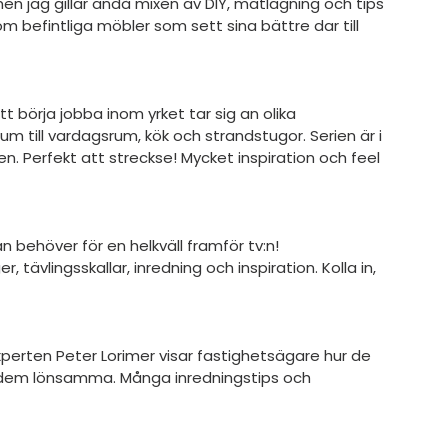
n jag gillar ändå mixen av DIY, matlagning och tips 
m befintliga möbler som sett sina bättre dar till 
örja jobba inom yrket tar sig an olika 
um till vardagsrum, kök och strandstugor. Serien är i 
en. Perfekt att streckse! Mycket inspiration och feel 
 behöver för en helkväll framför tv:n! 
r, tävlingsskallar, inredning och inspiration. Kolla in, 
a dem lönsamma. Många inredningstips och 