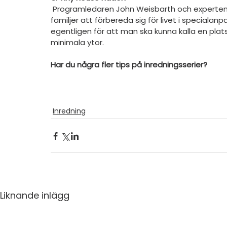
 Programledaren John Weisbarth och experten Zack Giffin reser över hela USA för att hjälpa 
familjer att förbereda sig för livet i specia
egentligen för att man ska kunna kalla en plat
minimala ytor. 
Har du några fler tips på inredningsserier? 
Inredning
Liknande inlägg