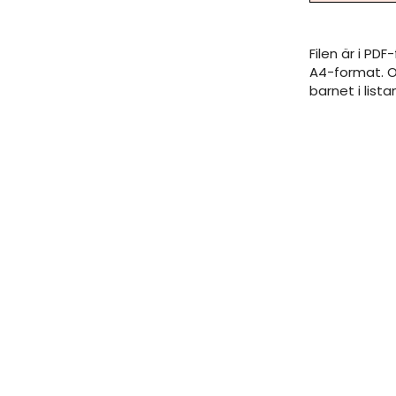
Filen är i PD
A4-format. O
barnet i lis