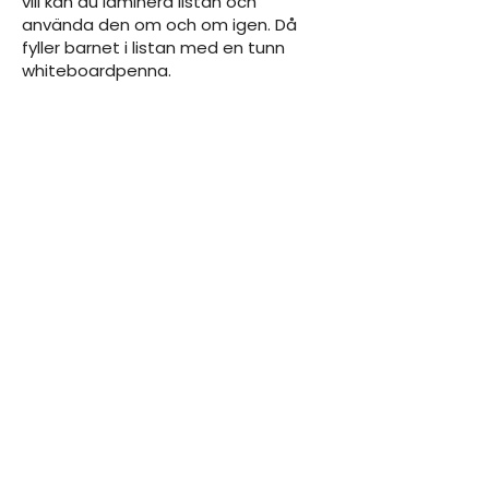
vill kan du laminera listan och
använda den om och om igen. Då
fyller barnet i listan med en tunn
whiteboardpenna.